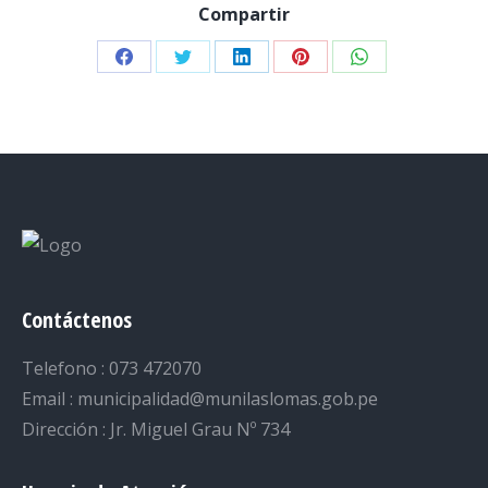
Compartir
Share
Share
Share
Share
Share
on
on
on
on
on
Facebook
Twitter
LinkedIn
Pinterest
WhatsApp
Contáctenos
Telefono : 073 472070
Email : municipalidad@munilaslomas.gob.pe
Dirección : Jr. Miguel Grau Nº 734