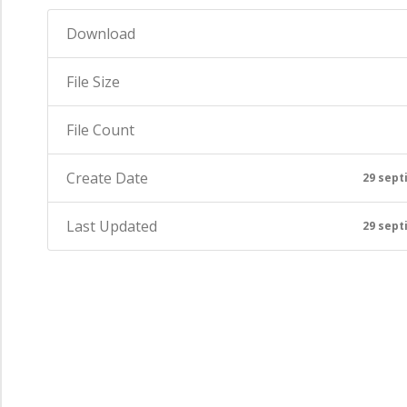
Download
File Size
File Count
Create Date
29 sept
Last Updated
29 sept