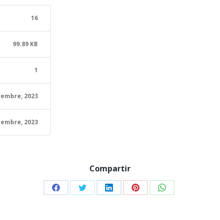
16
99.89 KB
1
iembre, 2023
iembre, 2023
Compartir
Share
Share
Share
Share
Share
on
on
on
on
on