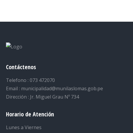
on
on
on
on
on
Facebook
Twitter
LinkedIn
Pinterest
WhatsApp
Contáctenos
Telefono : 073 472070
Email : municipalidad@munilaslomas.gob.pe
Dirección : Jr. Miguel Grau Nº 734
Horario de Atención
Lunes a Viernes