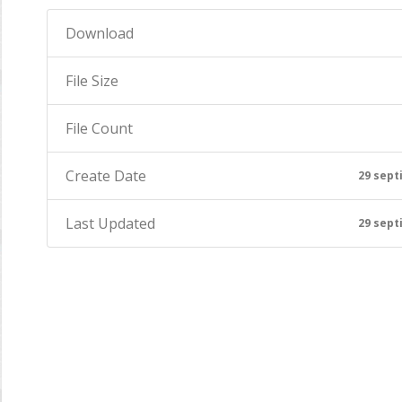
Download
File Size
File Count
Create Date
29 sept
Last Updated
29 sept