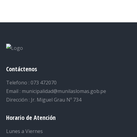
on
on
on
on
on
Facebook
Twitter
LinkedIn
Pinterest
WhatsApp
Contáctenos
Telefono : 073 472070
Email : municipalidad@munilaslomas.gob.pe
Dirección : Jr. Miguel Grau Nº 734
Horario de Atención
Lunes a Viernes