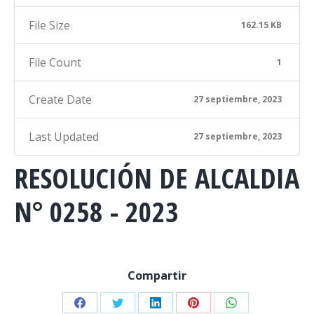
File Size
162.15 KB
File Count
1
Create Date
27 septiembre, 2023
Last Updated
27 septiembre, 2023
RESOLUCIÓN DE ALCALDIA
N° 0258 - 2023
Compartir
Share
Share
Share
Share
Share