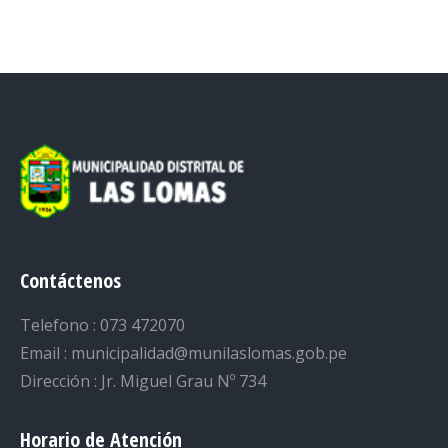
on
on
on
on
on
Facebook
Twitter
LinkedIn
Pinterest
WhatsApp
Contáctenos
Telefono : 073 472070
Email : municipalidad@munilaslomas.gob.pe
Dirección : Jr. Miguel Grau Nº 734
Horario de Atención