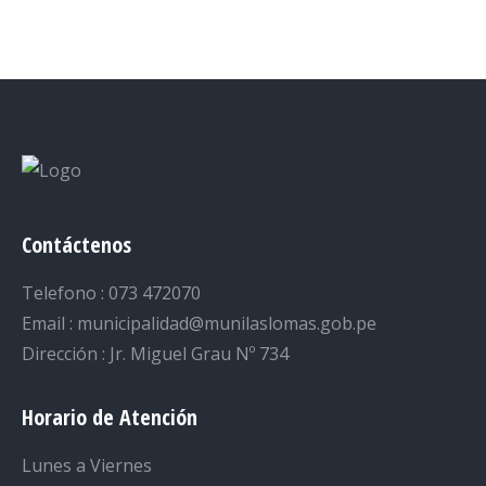
on
on
on
on
on
Facebook
Twitter
LinkedIn
Pinterest
WhatsApp
Contáctenos
Telefono : 073 472070
Email : municipalidad@munilaslomas.gob.pe
Dirección : Jr. Miguel Grau Nº 734
Horario de Atención
Lunes a Viernes