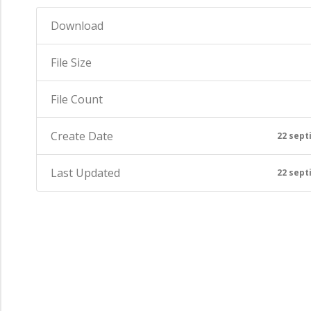
Download
File Size
File Count
Create Date
22 sept
Last Updated
22 sept