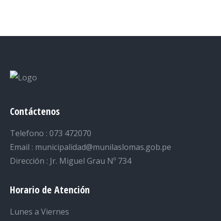
on
on
on
on
on
Facebook
Twitter
LinkedIn
Pinterest
WhatsApp
Contáctenos
Telefono : 073 472070
Email : municipalidad@munilaslomas.gob.pe
Dirección : Jr. Miguel Grau Nº 734
Horario de Atención
Lunes a Viernes