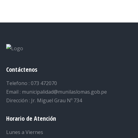
on
on
on
on
on
Facebook
Twitter
LinkedIn
Pinterest
WhatsApp
Contáctenos
Telefono : 073 472070
Email : municipalidad@munilaslomas.gob.pe
Dirección : Jr. Miguel Grau Nº 734
Horario de Atención
Lunes a Viernes