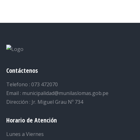
on
on
on
on
on
Facebook
Twitter
LinkedIn
Pinterest
WhatsApp
Contáctenos
Telefono : 073 472070
Email : municipalidad@munilaslomas.gob.pe
Dirección : Jr. Miguel Grau Nº 734
Horario de Atención
Lunes a Viernes