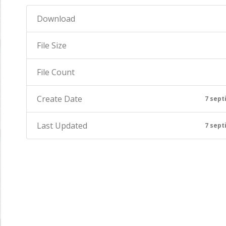
Download
File Size
File Count
Create Date
7 sept
Last Updated
7 sept