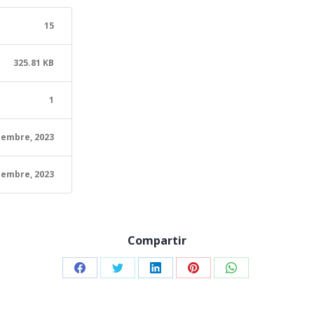
15
325.81 KB
1
iembre, 2023
iembre, 2023
Compartir
Share
Share
Share
Share
Share
on
on
on
on
on