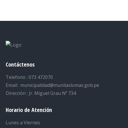
on
on
on
on
on
Facebook
Twitter
LinkedIn
Pinterest
WhatsApp
Contáctenos
Telefono : 073 472070
Email : municipalidad@munilaslomas.gob.pe
Dirección : Jr. Miguel Grau Nº 734
Horario de Atención
Lunes a Viernes