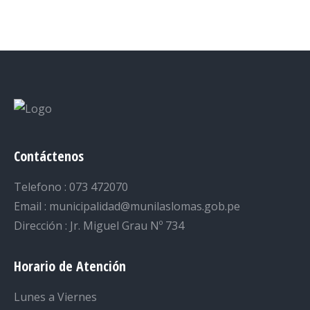
on
on
on
on
on
Facebook
Twitter
LinkedIn
Pinterest
WhatsApp
Contáctenos
Telefono : 073 472070
Email : municipalidad@munilaslomas.gob.pe
Dirección : Jr. Miguel Grau Nº 734
Horario de Atención
Lunes a Viernes