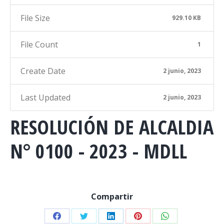
File Size
929.10 KB
File Count
1
Create Date
2 junio, 2023
Last Updated
2 junio, 2023
RESOLUCIÓN DE ALCALDIA
N° 0100 - 2023 - MDLL
Compartir
Share
Share
Share
Share
Share