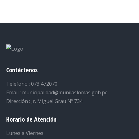
on
on
on
on
on
Facebook
Twitter
LinkedIn
Pinterest
WhatsApp
Contáctenos
Telefono : 073 472070
Email : municipalidad@munilaslomas.gob.pe
Dirección : Jr. Miguel Grau Nº 734
Horario de Atención
Lunes a Viernes