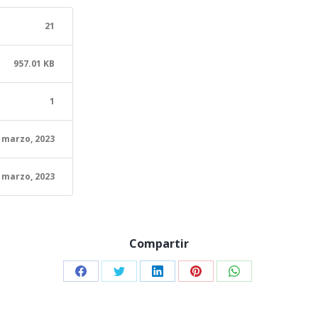
21
957.01 KB
1
 marzo, 2023
 marzo, 2023
Compartir
Share
Share
Share
Share
Share
on
on
on
on
on