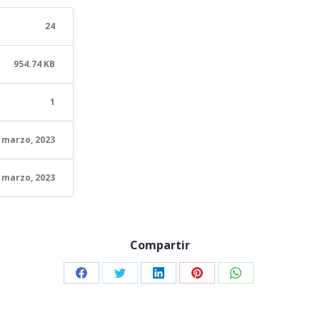
24
954.74 KB
1
 marzo, 2023
 marzo, 2023
Compartir
Share
Share
Share
Share
Share
on
on
on
on
on