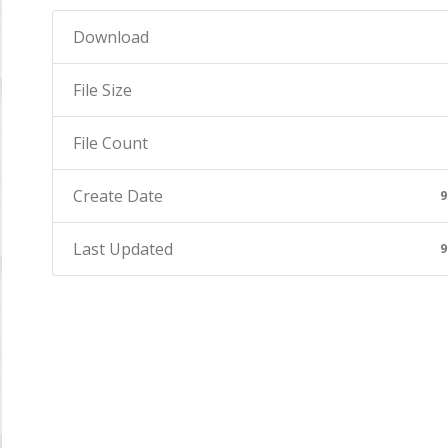
Download
File Size
File Count
Create Date
9
Last Updated
9