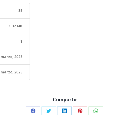
35
1.32 MB
1
 marzo, 2023
 marzo, 2023
Compartir
Share
Share
Share
Share
Share
on
on
on
on
on