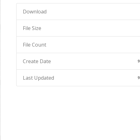
Download
File Size
File Count
Create Date
9
Last Updated
9