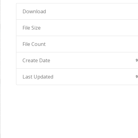
Download
File Size
File Count
Create Date
9
Last Updated
9