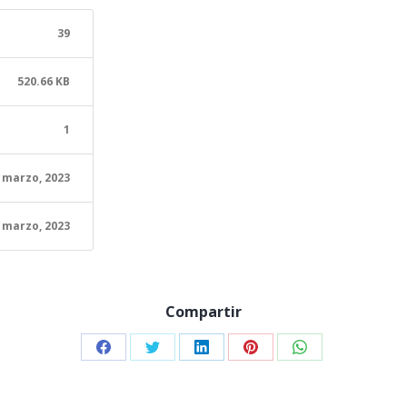
39
520.66 KB
1
 marzo, 2023
 marzo, 2023
Compartir
Share
Share
Share
Share
Share
on
on
on
on
on