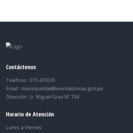
on
on
on
on
on
Facebook
Twitter
LinkedIn
Pinterest
WhatsApp
Contáctenos
Telefono : 073 472070
Email : municipalidad@munilaslomas.gob.pe
Dirección : Jr. Miguel Grau Nº 734
Horario de Atención
Lunes a Viernes