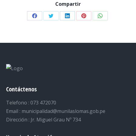
Compartir
Share
Share
Share
Share
Share
on
on
on
on
on
Facebook
Twitter
LinkedIn
Pinterest
WhatsApp
Contáctenos
Telefono : 073 472070
Email : municipalidad@munilaslomas.gob.pe
Dirección : Jr. Miguel Grau Nº 734