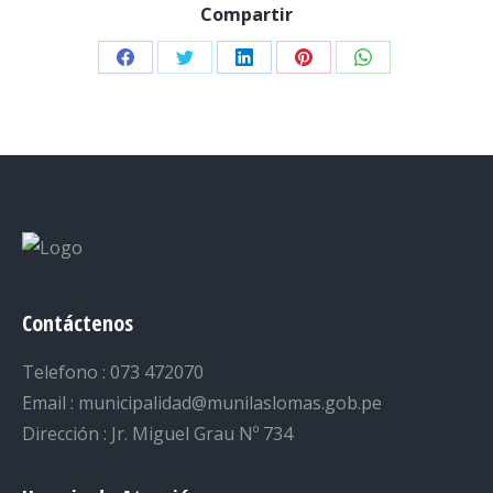
Compartir
Share
Share
Share
Share
Share
on
on
on
on
on
Facebook
Twitter
LinkedIn
Pinterest
WhatsApp
Contáctenos
Telefono : 073 472070
Email : municipalidad@munilaslomas.gob.pe
Dirección : Jr. Miguel Grau Nº 734