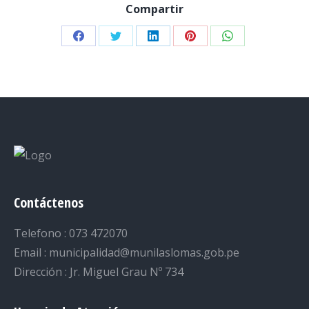
Compartir
Share
Share
Share
Share
Share
on
on
on
on
on
Facebook
Twitter
LinkedIn
Pinterest
WhatsApp
Contáctenos
Telefono : 073 472070
Email : municipalidad@munilaslomas.gob.pe
Dirección : Jr. Miguel Grau Nº 734