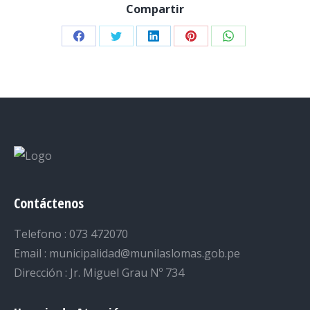
Compartir
Share
Share
Share
Share
Share
on
on
on
on
on
Facebook
Twitter
LinkedIn
Pinterest
WhatsApp
Contáctenos
Telefono : 073 472070
Email : municipalidad@munilaslomas.gob.pe
Dirección : Jr. Miguel Grau Nº 734