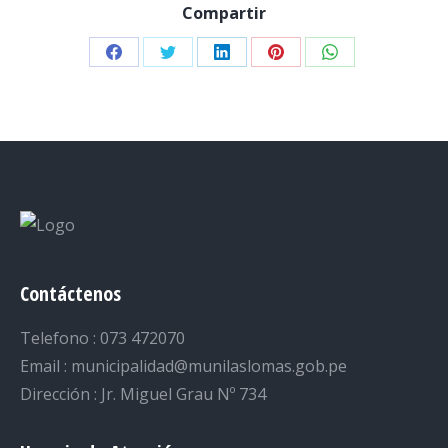
Compartir
Share
Share
Share
Share
Share
on
on
on
on
on
Facebook
Twitter
LinkedIn
Pinterest
WhatsApp
Contáctenos
Telefono : 073 472070
Email : municipalidad@munilaslomas.gob.pe
Dirección : Jr. Miguel Grau Nº 734