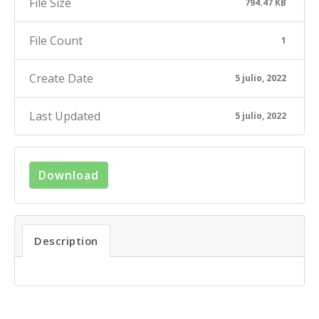
File Size
794.47 KB
File Count
1
Create Date
5 julio, 2022
Last Updated
5 julio, 2022
Download
Description