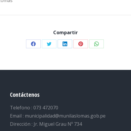
 Lomas
Compartir
Share
Share
Share
Share
Share
on
on
on
on
on
Facebook
Twitter
LinkedIn
Pinterest
WhatsApp
Contáctenos
Telefono : 073 472070
Email : municipalidad@munilaslomas.gob.pe
Dirección : Jr. Miguel Grau Nº 734