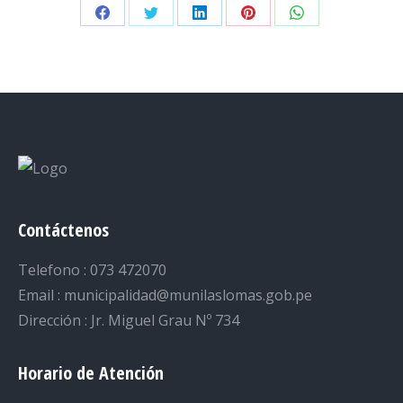
Share
Share
Share
Share
Share
on
on
on
on
on
Facebook
Twitter
LinkedIn
Pinterest
WhatsApp
Contáctenos
Telefono : 073 472070
Email : municipalidad@munilaslomas.gob.pe
Dirección : Jr. Miguel Grau Nº 734
Horario de Atención