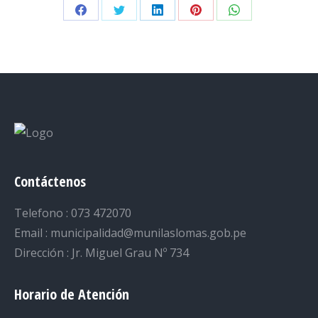
Share
Share
Share
Share
Share
on
on
on
on
on
Facebook
Twitter
LinkedIn
Pinterest
WhatsApp
Contáctenos
Telefono : 073 472070
Email : municipalidad@munilaslomas.gob.pe
Dirección : Jr. Miguel Grau Nº 734
Horario de Atención