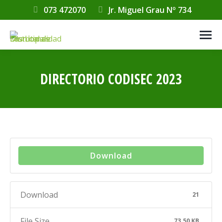
073 472070
Jr. Miguel Grau Nº 734
DIRECTORIO CODISEC 2023
Estás aquí:
Download
Download
21
File Size
73.50 KB