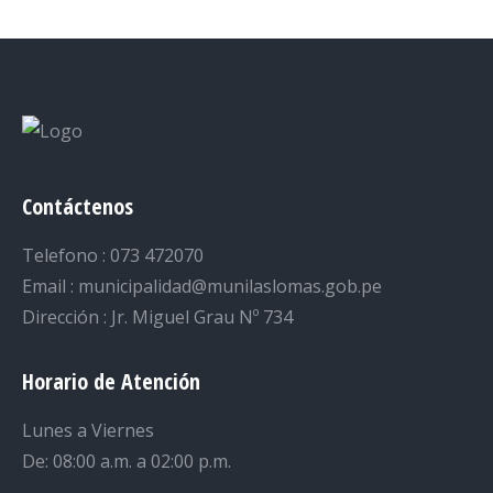
Facebook
Twitter
LinkedIn
Pinterest
WhatsApp
Contáctenos
Telefono : 073 472070
Email : municipalidad@munilaslomas.gob.pe
Dirección : Jr. Miguel Grau Nº 734
Horario de Atención
Lunes a Viernes
De: 08:00 a.m. a 02:00 p.m.