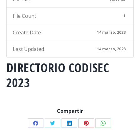
File Count
1
Create Date
14 marzo, 2023
Last Updated
14 marzo, 2023
DIRECTORIO CODISEC
2023
Compartir
Share
Share
Share
Share
Share
on
on
on
on
on