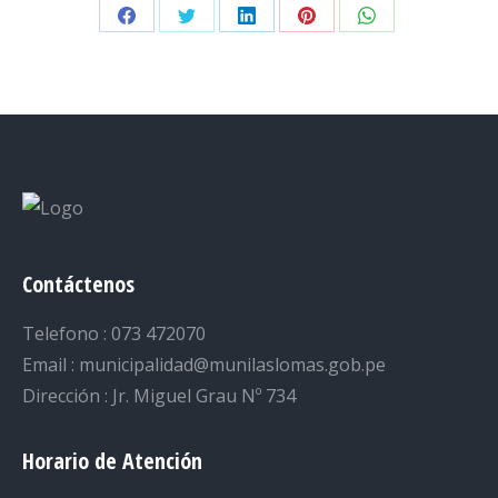
Share
Share
Share
Share
Share
on
on
on
on
on
Facebook
Twitter
LinkedIn
Pinterest
WhatsApp
Contáctenos
Telefono : 073 472070
Email : municipalidad@munilaslomas.gob.pe
Dirección : Jr. Miguel Grau Nº 734
Horario de Atención