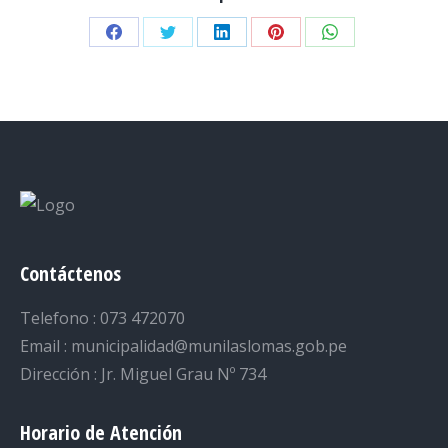
Share
Share
Share
Share
Share
on
on
on
on
on
Facebook
Twitter
LinkedIn
Pinterest
WhatsApp
Contáctenos
Telefono : 073 472070
Email : municipalidad@munilaslomas.gob.pe
Dirección : Jr. Miguel Grau Nº 734
Horario de Atención