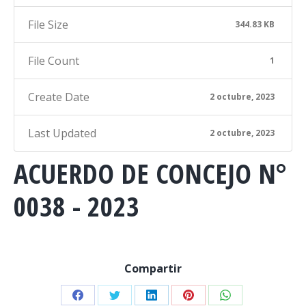
File Size
344.83 KB
File Count
1
Create Date
2 octubre, 2023
Last Updated
2 octubre, 2023
ACUERDO DE CONCEJO N°
0038 - 2023
Compartir
Share
Share
Share
Share
Share