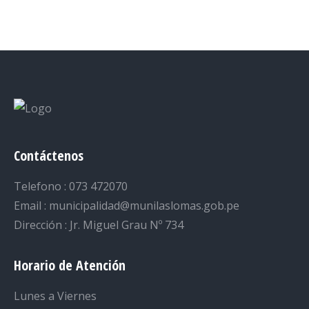
on
on
on
on
on
Facebook
Twitter
LinkedIn
Pinterest
WhatsApp
Contáctenos
Telefono : 073 472070
Email : municipalidad@munilaslomas.gob.pe
Dirección : Jr. Miguel Grau Nº 734
Horario de Atención
Lunes a Viernes