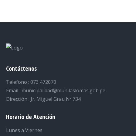
on
on
on
on
on
Facebook
Twitter
LinkedIn
Pinterest
WhatsApp
Contáctenos
Telefono : 073 472070
Email : municipalidad@munilaslomas.gob.pe
Dirección : Jr. Miguel Grau Nº 734
Horario de Atención
Lunes a Viernes