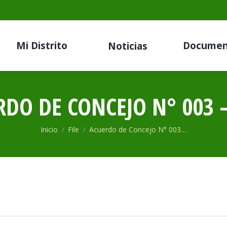
Mi Distrito
Documen
Noticias
DO DE CONCEJO N° 003 
Estás aquí:
Inicio
File
Acuerdo de Concejo N° 003…