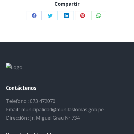
Compartir
Share
Share
Share
Share
Share
on
on
on
on
on
Facebook
Twitter
LinkedIn
Pinterest
WhatsApp
Contáctenos
Telefono : 073 472070
Email : municipalidad@munilaslomas.gob.pe
Dirección : Jr. Miguel Grau Nº 734