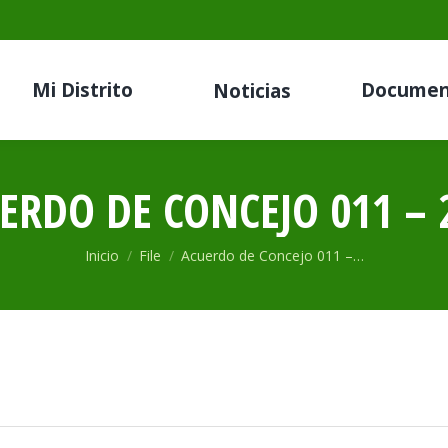
Mi Distrito
Documen
Noticias
ERDO DE CONCEJO 011 – 
Estás aquí:
Inicio
File
Acuerdo de Concejo 011 –…