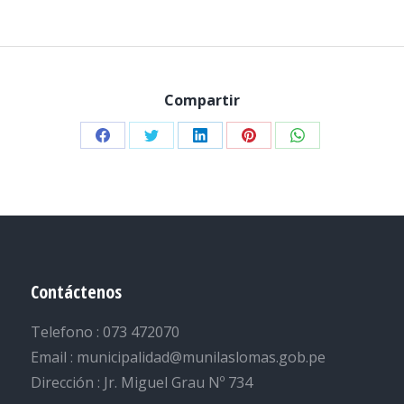
Compartir
Share
Share
Share
Share
Share
on
on
on
on
on
Facebook
Twitter
LinkedIn
Pinterest
WhatsApp
Contáctenos
Telefono : 073 472070
Email : municipalidad@munilaslomas.gob.pe
Dirección : Jr. Miguel Grau Nº 734