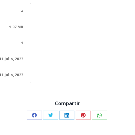
4
1.97 MB
1
11 julio, 2023
11 julio, 2023
Compartir
Share
Share
Share
Share
Share
on
on
on
on
on