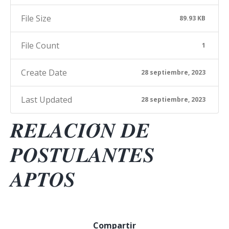
File Size
89.93 KB
File Count
1
Create Date
28 septiembre, 2023
Last Updated
28 septiembre, 2023
𝑹𝑬𝑳𝑨𝑪𝑰𝑶́𝑵 𝑫𝑬
𝑷𝑶𝑺𝑻𝑼𝑳𝑨𝑵𝑻𝑬𝑺
𝑨𝑷𝑻𝑶𝑺
Compartir