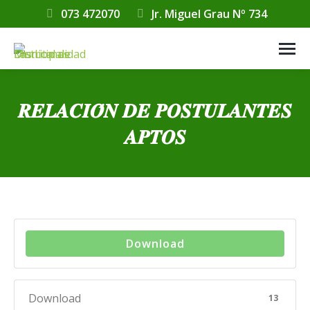
073 472070
Jr. Miguel Grau Nº 734
𝑹𝑬𝑳𝑨𝑪𝑰𝑶́𝑵 𝑫𝑬 𝑷𝑶𝑺𝑻𝑼𝑳𝑨𝑵𝑻𝑬𝑺
𝑨𝑷𝑻𝑶𝑺
Estás aquí:
Download
Download
13