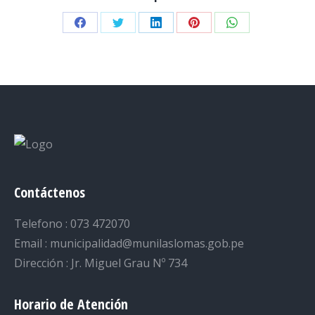
Share
Share
Share
Share
Share
on
on
on
on
on
Facebook
Twitter
LinkedIn
Pinterest
WhatsApp
Contáctenos
Telefono : 073 472070
Email : municipalidad@munilaslomas.gob.pe
Dirección : Jr. Miguel Grau Nº 734
Horario de Atención