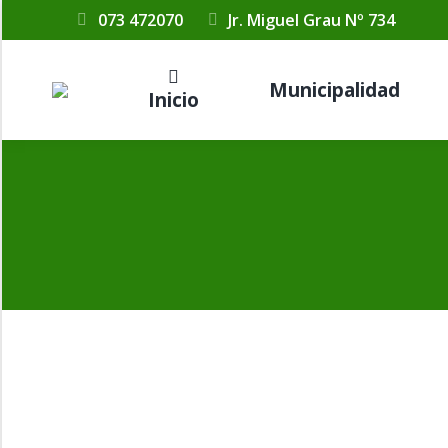
073 472070
Jr. Miguel Grau Nº 734
Municipalidad
Inicio
DIRECTORIO CODISEC 2021
Por
Maria Fe Saavedra
10 septiembre, 2021