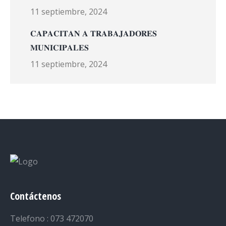
11 septiembre, 2024
𝐂𝐀𝐏𝐀𝐂𝐈𝐓𝐀𝐍 𝐀 𝐓𝐑𝐀𝐁𝐀𝐉𝐀𝐃𝐎𝐑𝐄𝐒
𝐌𝐔𝐍𝐈𝐂𝐈𝐏𝐀𝐋𝐄𝐒
11 septiembre, 2024
Contáctenos
Telefono : 073 472070