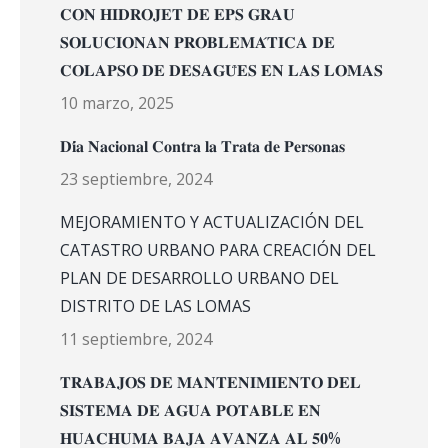
𝐂𝐎𝐍 𝐇𝐈𝐃𝐑𝐎𝐉𝐄𝐓 𝐃𝐄 𝐄𝐏𝐒 𝐆𝐑𝐀𝐔
𝐒𝐎𝐋𝐔𝐂𝐈𝐎𝐍𝐀𝐍 𝐏𝐑𝐎𝐁𝐋𝐄𝐌𝐀́𝐓𝐈𝐂𝐀 𝐃𝐄
𝐂𝐎𝐋𝐀𝐏𝐒𝐎 𝐃𝐄 𝐃𝐄𝐒𝐀𝐆𝐔̈𝐄𝐒 𝐄𝐍 𝐋𝐀𝐒 𝐋𝐎𝐌𝐀𝐒
10 marzo, 2025
𝐃𝐢́𝐚 𝐍𝐚𝐜𝐢𝐨𝐧𝐚𝐥 𝐂𝐨𝐧𝐭𝐫𝐚 𝐥𝐚 𝐓𝐫𝐚𝐭𝐚 𝐝𝐞 𝐏𝐞𝐫𝐬𝐨𝐧𝐚𝐬
23 septiembre, 2024
MEJORAMIENTO Y ACTUALIZACIÓN DEL
CATASTRO URBANO PARA CREACIÓN DEL
PLAN DE DESARROLLO URBANO DEL
DISTRITO DE LAS LOMAS
11 septiembre, 2024
𝐓𝐑𝐀𝐁𝐀𝐉𝐎𝐒 𝐃𝐄 𝐌𝐀𝐍𝐓𝐄𝐍𝐈𝐌𝐈𝐄𝐍𝐓𝐎 𝐃𝐄𝐋
𝐒𝐈𝐒𝐓𝐄𝐌𝐀 𝐃𝐄 𝐀𝐆𝐔𝐀 𝐏𝐎𝐓𝐀𝐁𝐋𝐄 𝐄𝐍
𝐇𝐔𝐀𝐂𝐇𝐔𝐌𝐀 𝐁𝐀𝐉𝐀 𝐀𝐕𝐀𝐍𝐙𝐀 𝐀𝐋 𝟓𝟎%