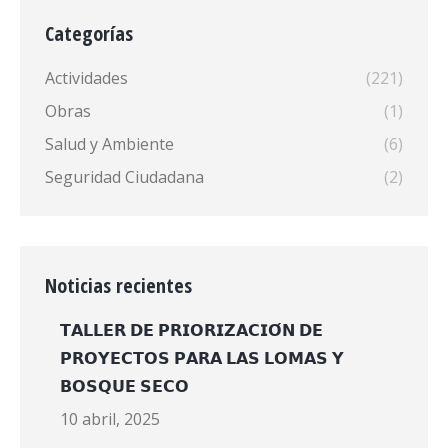
Categorías
Actividades
(221)
Obras
(1)
Salud y Ambiente
(6)
Seguridad Ciudadana
(2)
Noticias recientes
𝗧𝗔𝗟𝗟𝗘𝗥 𝗗𝗘 𝗣𝗥𝗜𝗢𝗥𝗜𝗭𝗔𝗖𝗜𝗢́𝗡 𝗗𝗘
𝗣𝗥𝗢𝗬𝗘𝗖𝗧𝗢𝗦 𝗣𝗔𝗥𝗔 𝗟𝗔𝗦 𝗟𝗢𝗠𝗔𝗦 𝗬
𝗕𝗢𝗦𝗤𝗨𝗘 𝗦𝗘𝗖𝗢
10 abril, 2025